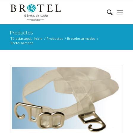
Productos
Tú estás aquí:
Inicio
/
Productos
/
Breteles armados
/
Bretel armado