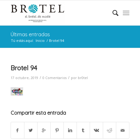
Últimas entradas
Tú estás aquí:
Inicio
/
Brotel 94
Brotel 94
/
/
17 octubre, 2019
0 Comentarios
por
br0tel
Compartir esta entrada