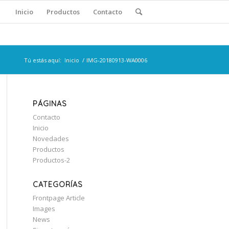
Inicio
Productos
Contacto
Tú estás aquí:
Inicio
/
IMG-20180913-WA0006
PÁGINAS
Contacto
Inicio
Novedades
Productos
Productos-2
CATEGORÍAS
Frontpage Article
Images
News