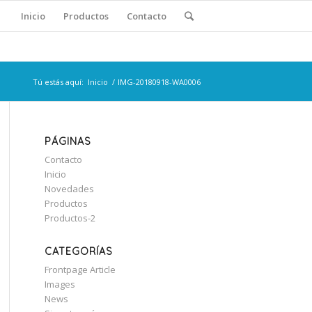
Inicio
Productos
Contacto
Tú estás aquí:
Inicio
/
IMG-20180918-WA0006
PÁGINAS
Contacto
Inicio
Novedades
Productos
Productos-2
CATEGORÍAS
Frontpage Article
Images
News