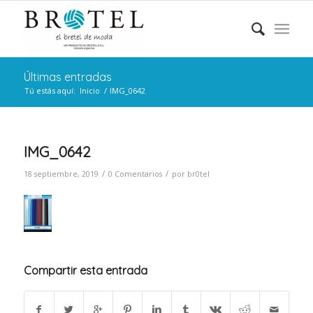
Últimas entradas
Tú estás aquí:
Inicio
/
IMG_0642
IMG_0642
/
/
18 septiembre, 2019
0 Comentarios
por
br0tel
Compartir esta entrada