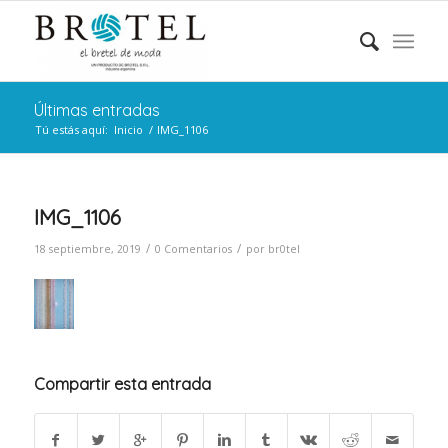
Últimas entradas
Tú estás aquí:
Inicio
/
IMG_1106
IMG_1106
/
/
18 septiembre, 2019
0 Comentarios
por
br0tel
Compartir esta entrada