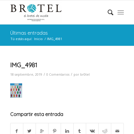
Últimas entradas
Tú estás aquí:
Inicio
/
IMG_4981
IMG_4981
/
/
18 septiembre, 2019
0 Comentarios
por
br0tel
Compartir esta entrada