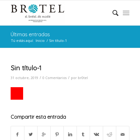
Últimas entradas
Tú estás aquí:
Inicio
/
Sin título-1
Sin título-1
/
/
31 octubre, 2019
0 Comentarios
por
br0tel
Compartir esta entrada