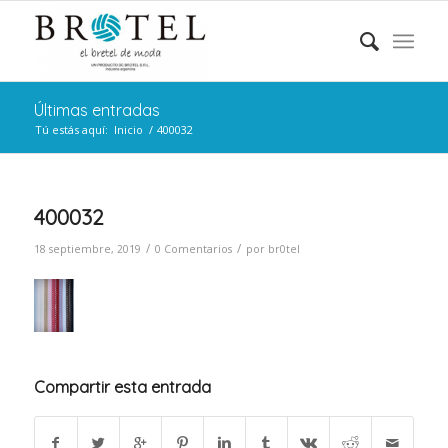
Últimas entradas
Tú estás aquí:
Inicio
/
400032
400032
/
/
18 septiembre, 2019
0 Comentarios
por
br0tel
Compartir esta entrada