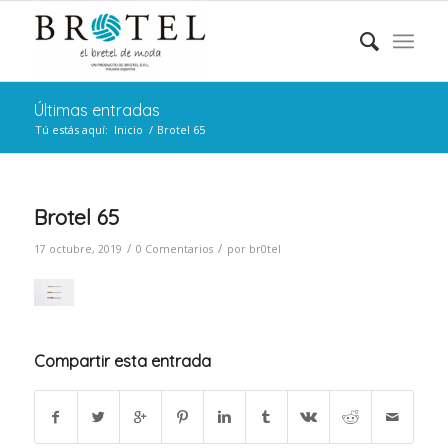
Últimas entradas
Tú estás aquí:
Inicio
/
Brotel 65
Brotel 65
/
/
17 octubre, 2019
0 Comentarios
por
br0tel
Compartir esta entrada