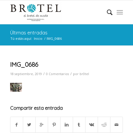
Últimas entradas
Tú estás aquí:
Inicio
/
IMG_0686
IMG_0686
/
/
18 septiembre, 2019
0 Comentarios
por
br0tel
Compartir esta entrada