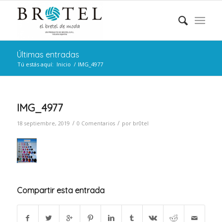
Últimas entradas
Tú estás aquí:
Inicio
/
IMG_4977
IMG_4977
/
/
18 septiembre, 2019
0 Comentarios
por
br0tel
Compartir esta entrada