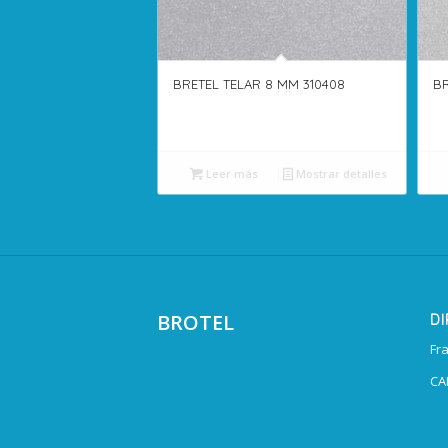
BRETEL TELAR 8 MM 310408
BR
Leer más
Mostrar detalles
BROTEL
D
Fr
CA