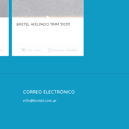
BRETEL AFELPADO 11MM 310311
es
Leer más
Mostrar detalles
CORREO ELECTRÓNICO
info@brotel.com.ar