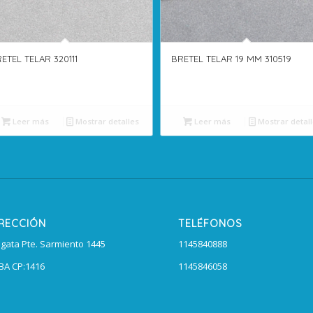
ETEL TELAR 320111
BRETEL TELAR 19 MM 310519
Leer más
Mostrar detalles
Leer más
Mostrar detall
IRECCIÓN
TELÉFONOS
agata Pte. Sarmiento 1445
1145840888
BA CP:1416
1145846058