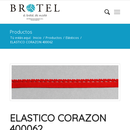
Productos
Tú estás aquí:
Inicio
/
Productos
/
Elásticos
/
ELASTICO CORAZON 400062
ELASTICO CORAZON
400062