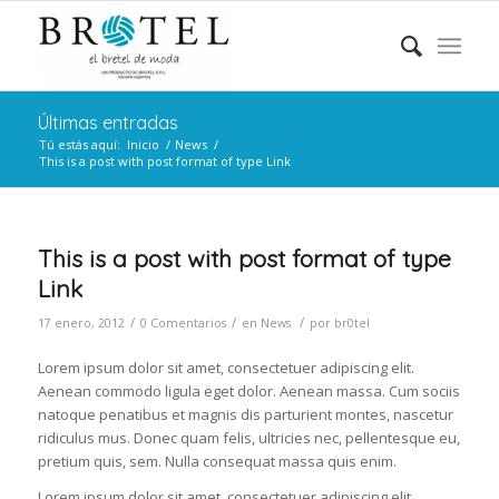
Últimas entradas
Tú estás aquí:
Inicio
/
News
/
This is a post with post format of type Link
This is a post with post format of type
Link
/
/
/
17 enero, 2012
0 Comentarios
en
News
por
br0tel
Lorem ipsum dolor sit amet, consectetuer adipiscing elit.
Aenean commodo ligula eget dolor. Aenean massa. Cum sociis
natoque penatibus et magnis dis parturient montes, nascetur
ridiculus mus. Donec quam felis, ultricies nec, pellentesque eu,
pretium quis, sem. Nulla consequat massa quis enim.
Lorem ipsum dolor sit amet, consectetuer adipiscing elit.