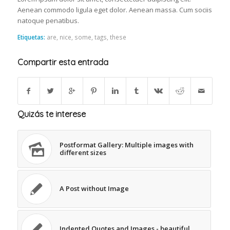
Aenean commodo ligula eget dolor. Aenean massa. Cum sociis
natoque penatibus.
Etiquetas:
are
,
nice
,
some
,
tags
,
these
Compartir esta entrada
Quizás te interese
Postformat Gallery: Multiple images with
different sizes
A Post without Image
Indented Quotes and Images - beautiful