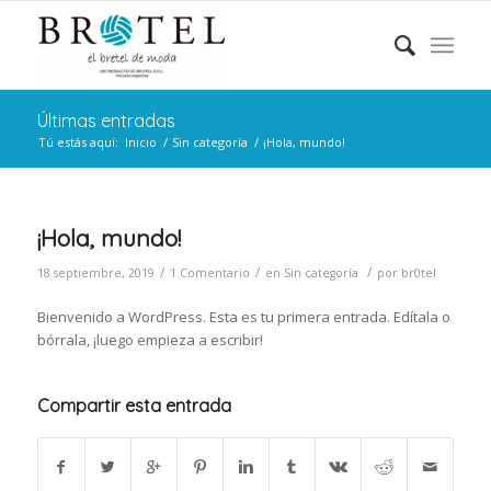
Últimas entradas
Tú estás aquí:
Inicio
/
Sin categoría
/
¡Hola, mundo!
¡Hola, mundo!
/
/
/
18 septiembre, 2019
1 Comentario
en
Sin categoría
por
br0tel
Bienvenido a WordPress. Esta es tu primera entrada. Edítala o
bórrala, ¡luego empieza a escribir!
Compartir esta entrada